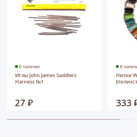
В наличии
В налич
Иглы John James Saddlers
Нитки W
Harness №1
(полиэс
27 ₽
333 