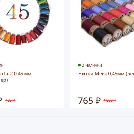
ии
В наличии
uta-2 0,45 мм
Нитки Meisi 0,45мм (ле
тер)
₽
765 ₽
405 ₽
1000 ₽