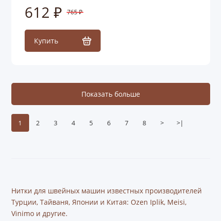
612 ₽
765 ₽
Купить
Показать больше
1
2
3
4
5
6
7
8
>
>|
Нитки для швейных машин известных производителей
Турции, Тайваня, Японии и Китая: Ozen Iplik, Meisi,
Vinimo и другие.