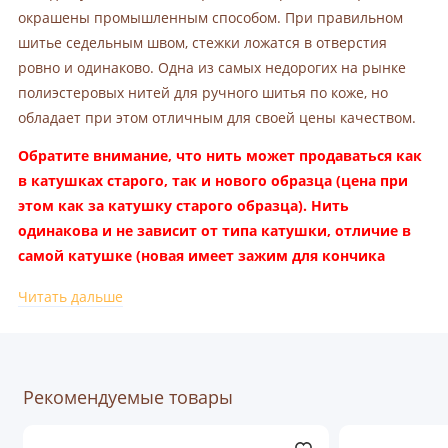
окрашены промышленным способом. При правильном
шитье седельным швом, стежки ложатся в отверстия
ровно и одинаково. Одна из самых недорогих на рынке
полиэстеровых нитей для ручного шитья по коже, но
обладает при этом отличным для своей цены качеством.
Обратите внимание, что нить может продаваться как
в катушках старого, так и нового образца (цена при
этом как за катушку старого образца). Нить
одинакова и не зависит от типа катушки, отличие в
самой катушке (новая имеет зажим для кончика
нити) и в намотке (в новой нити больше). Вы не
Читать дальше
можете выбрать тип катушки, это зависит от цвета,
некоторые цвета идут в катушках старого, некоторые
в катушках нового образца.
Рекомендуемые товары
В одной катушке содержится нити (старый/новый тип):
300/400 метров для толщины 0,35 мм