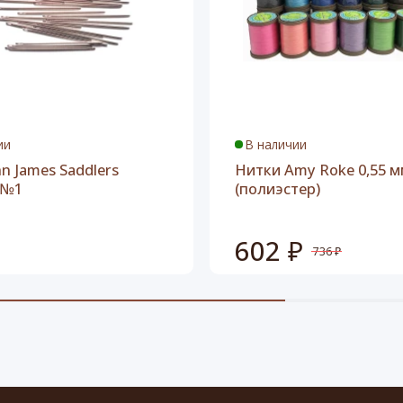
ии
В наличии
n James Saddlers
Нитки Amy Roke 0,55 м
 №1
(полиэстер)
602 ₽
736 ₽