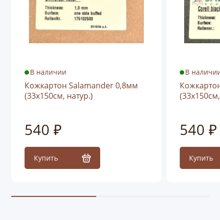
В наличии
В наличи
Кожкартон Salamander 0,8мм
Кожкартон
(33х150см, натур.)
(33х150см,
540 ₽
540 ₽
Купить
Купить