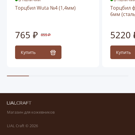
Торцбил Wuta №4 (1,4мм)
Торцбил ф
6мм (стал
765 ₽
5220 
855 ₽
Купить
Купить
Магазин для кожевников
LIAL Craft © 2026