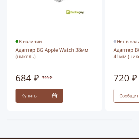
В наличии
Нет в нал
Адаптер BG Apple Watch 38мм
Адаптер B
(никель)
41мм (ник
684 ₽
720 ₽
720 ₽
Купить
Сообщит