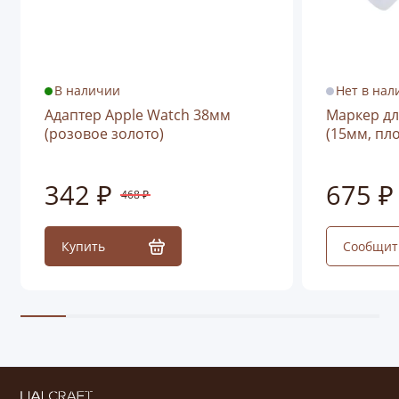
В наличии
Нет в нал
Адаптер Apple Watch 38мм
Маркер дл
(розовое золото)
(15мм, пл
342 ₽
675 ₽
468 ₽
Купить
Сообщит