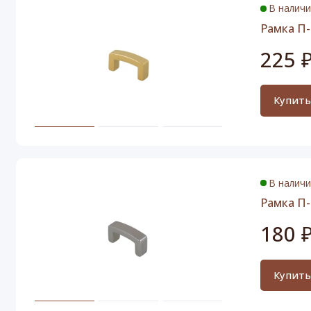
В налич
Рамка П-
225 
Купит
В налич
Рамка П-
180 
Купит