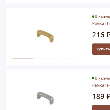
В налич
Рамка П-
216 
Купит
В налич
Рамка П-
189 