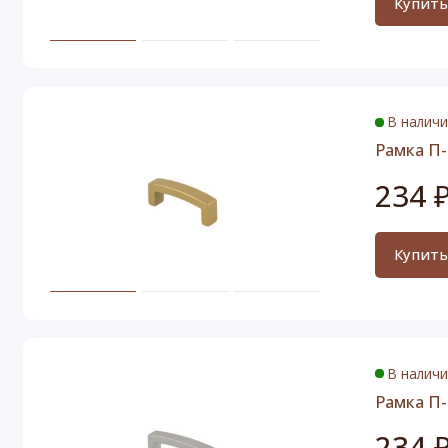
Купит
В налич
Рамка П-
234 
Купит
В налич
Рамка П-
234 