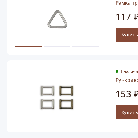
Рамка тр
117 
Купит
В налич
Ручкоде
153 
Купит