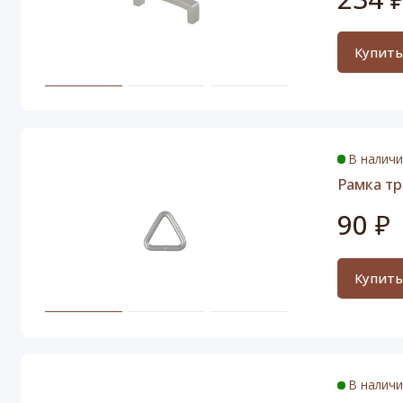
Купит
В налич
Рамка тр
90 ₽
Купит
В налич