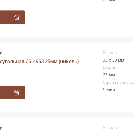
ь
ии
Размер
33 х 33 мм
еугольная CS-4953 25мм (никель)
Ширина
25 мм
Страна произво
Чехия
ь
ии
Размер