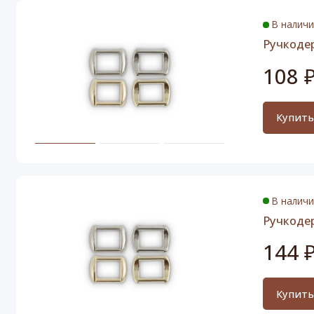
В налич
Ручкоде
108 
Купит
В налич
Ручкоде
144 
Купит