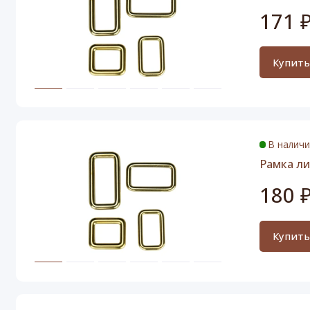
171 
Купит
В налич
Рамка ли
180 
Купит