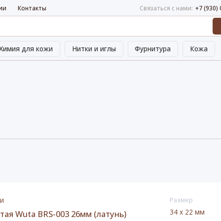
ии
Контакты
Связаться с нами:
+7 (930)
Химия для кожи
Нитки и иглы
Фурнитура
Кожа
ии
Размер
34 х 22 мм
тая Wuta BRS-003 26мм (латунь)