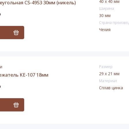
40 х 40 мм
еугольная CS-4953 30мм (никель)
Ширина
₽
30 мм
Страна произво
Чехия
ь
ии
Размер
29 х 21 мм
ржатель KE-107 18мм
Материал
₽
Сплав цинка
ь