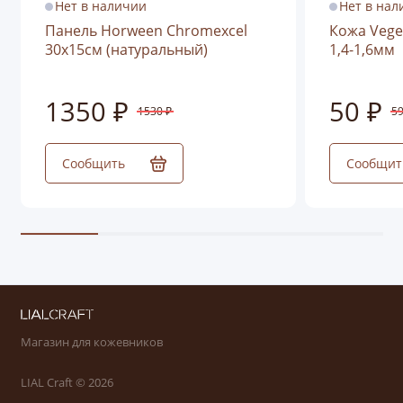
Нет в наличии
Нет в нал
Панель Horween Chromexcel
Кожа Vege
30х15см (натуральный)
1,4-1,6мм
1350 ₽
50 ₽
1530 ₽
59
Сообщить
Сообщит
Магазин для кожевников
LIAL Craft © 2026