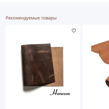
Цена указана за 1 кв. дц. В списке
Размер кожи вы
Рекомендуемые товары
выбираете из шкур или их отрезов имеющихся в
наличии.
Толщина кожи:
1,1 - 1,3 мм
Оттенок кожи:
Коричневый
Страна производства кожи:
Италия
PS: Оттенок кожи, на экране может отличаться от
реального из-за различий в цветопередаче экранов
электронных устройств.