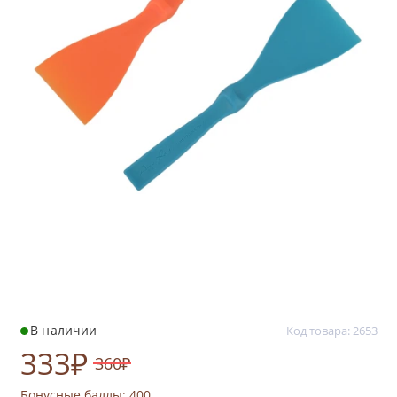
В наличии
Код товара: 2653
333₽
360₽
Бонусные баллы:
400