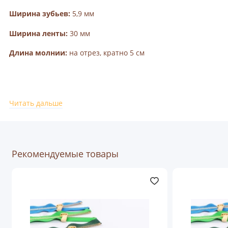
Ширина зубьев:
5,9 мм
Ширина ленты:
30 мм
Длина молнии:
на отрез, кратно 5 см
Цена указана за 5 см. молнии и продается
на отрез
,
Читать дальше
кратно 5 см (то есть 1 шт в заказе = 5 см, 2 шт = 10 см и
т.д.). Обратите внимание что бегунки и стопоры
приобретаются отдельно. Посмотреть их наличие и
виды вы можете по
ссылке
.
Рекомендуемые товары