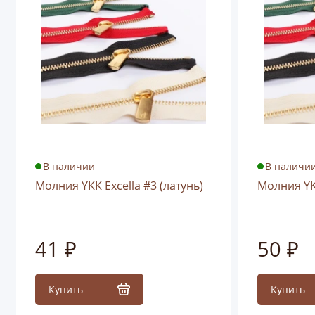
В наличии
В наличи
Молния YKK Excella #3 (латунь)
Молния YKK
41 ₽
50 ₽
Купить
Купить