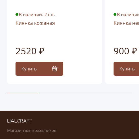
В наличии: 2 шт.
В наличии
Киянка кожаная
Киянка не
2520 ₽
900 ₽
Купить
Купить
Магазин для кожевников