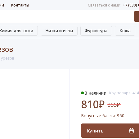
ии
Контакты
Связаться с нами:
+7 (930)
Химия для кожи
Нитки и иглы
Фурнитура
Кожа
езов
я урезов
В наличии
Код товара: 41
810₽
855₽
Бонусные баллы:
950
Купить