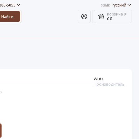
 000-5055
Язык
Русский
Корзина
0
Найти
0 ₽
Wuta
Производитель
42