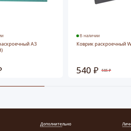
ии
В наличии
раскроечный A3
Коврик раскроечный W
й)
₽
540 ₽
585 ₽
Дополнительно
Лич