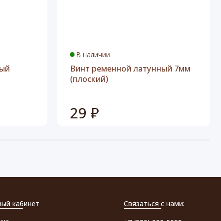
В наличии
ный
Винт ременной латунный 7мм
(плоский)
29 ₽
ный кабинет
Связаться с нами:
унт