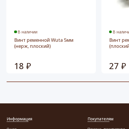
В наличии
В налич
Винт ременной Wuta 5мм
Винт ре
(нерж, плоский)
(плоский
18 ₽
27 ₽
Информация
Покупателям
О нас
Помощь покупателю