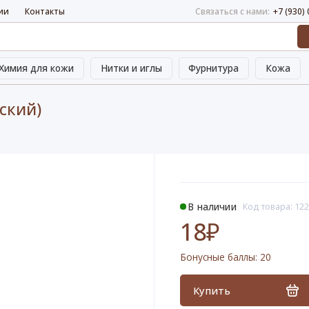
ии
Контакты
Связаться с нами:
+7 (930)
Химия для кожи
Нитки и иглы
Фурнитура
Кожа
ский)
В наличии
Код товара: 12
18₽
Бонусные баллы:
20
Купить