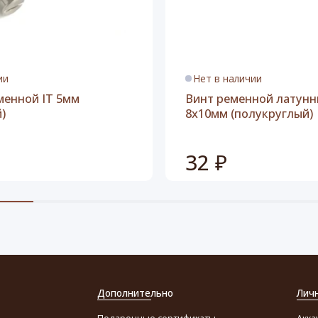
ии
Нет в наличии
менной IT 5мм
Винт ременной латун
)
8x10мм (полукруглый)
32 ₽
Дополнительно
Лич
Подарочные сертификаты
Акка