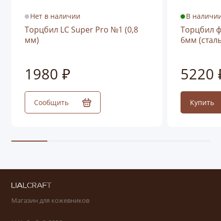
Нет в наличии
В наличи
Торцбил LC Super Pro №1 (0,8
Торцбил ф
мм)
6мм (стал
1980 ₽
5220 
Сообщить
Купить
Магазин для кожевников