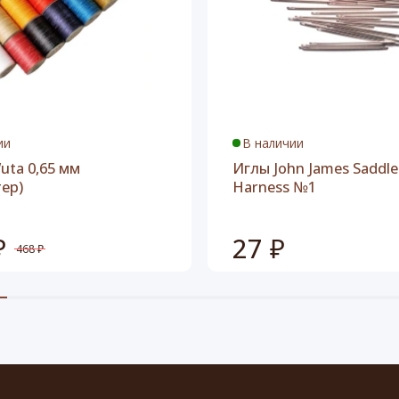
ии
В наличии
uta 0,65 мм
Иглы John James Saddle
тер)
Harness №1
₽
27 ₽
468 ₽