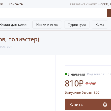
ии
Контакты
Связаться с нами:
+7 (930)
Химия для кожи
Нитки и иглы
Фурнитура
Кожа
ов, полиэстер)
лиэстер)
В наличии
Код товара: 36
810₽
855₽
Бонусные баллы:
950
Купить