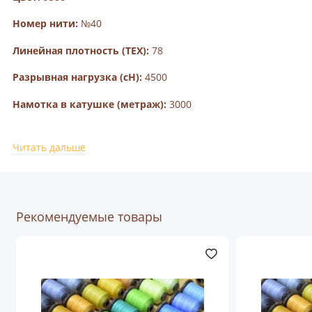
Номер нити:
№40
Линейная плотность (TEX):
78
Разрывная нагрузка (cH):
4500
Намотка в катушке (метраж):
3000
Читать дальше
Нитки Polyart от турецкой компании Ozen Iplik -
универсальный продукт, и в зависимости от толщины
может применяться в различных отраслях
промышленности: изготовления изделий из кожи, сумок,
Рекомендуемые товары
обуви, одежды, спортивных изделий, тентов, ремней; в
производстве мебели, чехлов, отделки салонов
автомобилей или вышивке.