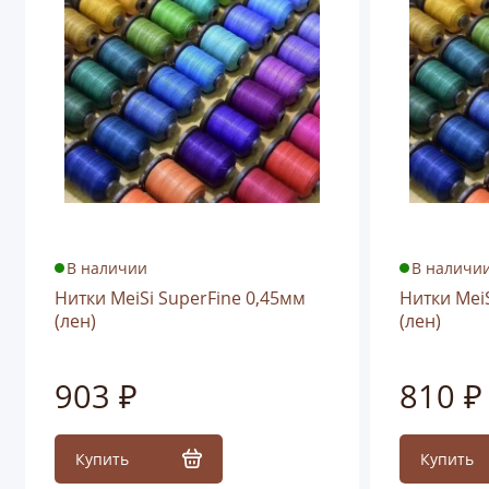
PS: Обратите внимание, что реальный цвет нити может
отличаться от того, который вы видите на экране.
В наличии
В наличи
Нитки MeiSi SuperFine 0,45мм
Нитки MeiS
(лен)
(лен)
903 ₽
810 ₽
Купить
Купить