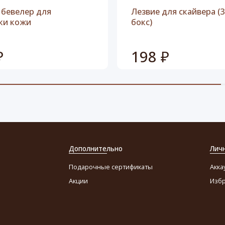
 бевелер для
Лезвие для скайвера (
ки кожи
бокс)
₽
198 ₽
Дополнительно
Лич
Подарочные сертификаты
Акка
Акции
Изб