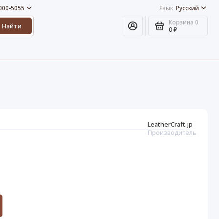
 000-5055
Язык
Русский
Корзина
0
Найти
0 ₽
LeatherCraft.jp
Производитель