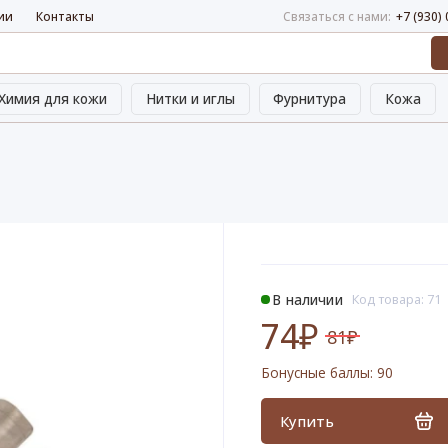
ии
Контакты
Связаться с нами:
+7 (930)
Химия для кожи
Нитки и иглы
Фурнитура
Кожа
В наличии
Код товара: 71
74₽
81₽
Бонусные баллы:
90
Купить