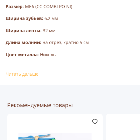
Размер:
ME6 (CC COMBI PO NI)
Ширина зубьев:
6,2 мм
Ширина ленты:
32 мм
Длина молнии:
на отрез, кратно 5 см
Цвет металла:
Никель
Цвет тесьмы:
Бежевый (2203)
Читать дальше
Цена указана за 5 см. молнии и продается
на отрез
,
кратно 5 см (то есть 1 шт в заказе = 5 см, 2 шт = 10 см и
Рекомендуемые товары
т.д.). Обратите внимание что бегунки и стопоры
приобретаются отдельно. Посмотреть их наличие и
виды вы можете по
ссылке.