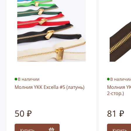
В наличии
В наличи
Молния YKK Excella #5 (латунь)
Молния YKK
2-стор.)
50 ₽
81 ₽
Купить
Купить