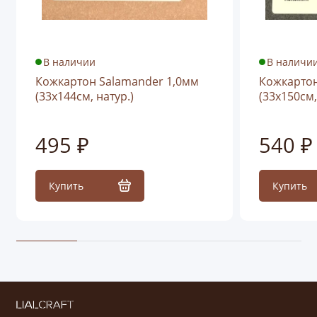
В наличии
В наличи
Кожкартон Salamander 1,0мм
Кожкартон
(33х144см, натур.)
(33х150см,
495 ₽
540 ₽
Купить
Купить