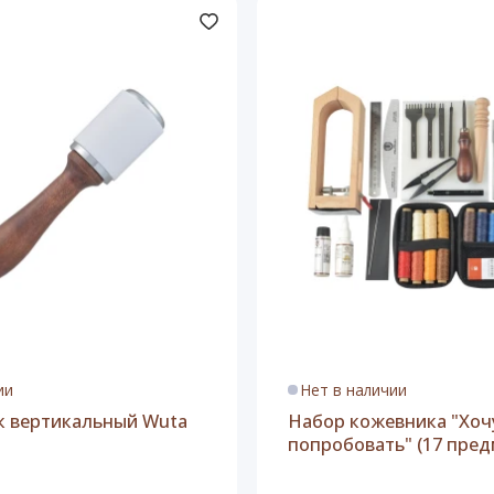
 пробойников)
шите продолжать работать с кожей, просто докупая нужный
надобятся.
ии
Нет в наличии
 вертикальный Wuta
Набор кожевника "Хоч
попробовать" (17 пред