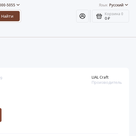
 000-5055
Язык
Русский
Корзина
0
Найти
0 ₽
LIAL Craft
29
Производитель