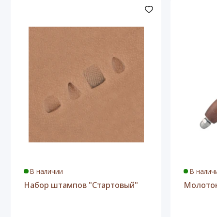
Линейка металлическая 15 см
Набор ниток Wuta-2 0,55 мм (12 цветов)
Воск натуральный (для вощения ниток при шитье или
Иглы Wuta (12 штук)
Ножницы-перекусы
Шило конусное (для разметки на коже)
Циркуль разметочный (для нанесения линии шва)
Лопатка для клея
Шаблон акриловый для ремня 40 мм
Данный набор останется вам полезен, даже если вы ре
инструмент и материалы, которые в дальнейшем вам по
В наличии
В налич
Набор штампов "Стартовый"
Молоток