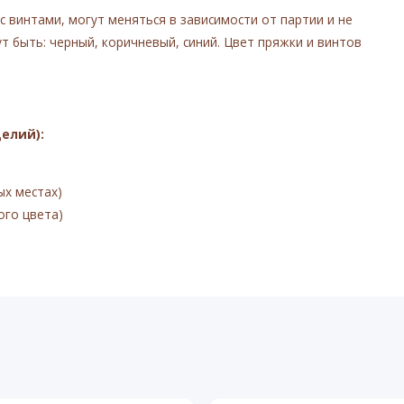
с винтами, могут меняться в зависимости от партии и не
 быть: черный, коричневый, синий. Цвет пряжки и винтов
елий):
ых местах)
ого цвета)
од язычок пряжки и под винты)
)