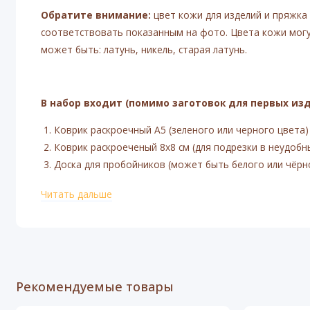
Обратите внимание:
цвет кожи для изделий и пряжка 
соответствовать показанным на фото. Цвета кожи могут
может быть: латунь, никель, старая латунь.
В набор входит (помимо заготовок для первых изд
Коврик раскроечный А5 (зеленого или черного цвета)
Коврик раскроеченый 8х8 см (для подрезки в неудобн
Доска для пробойников (может быть белого или чёрн
Набор ромбовидных пробойников 4мм или 5мм
Читать дальше
Торцбил Wuta №2 (1 мм. Для снятия фаски с торца)
Набор для заточки торцбила
Сликер круглый из бука (для полировки уреза изделия)
Киянка универсальная (для работы с пробойниками)
Макетный нож с запасными лезвиями
Рекомендуемые товары
Пробойник круглый 5мм (для пробивания отверстий п
Пилка абразивная (для обработки уреза после склейки