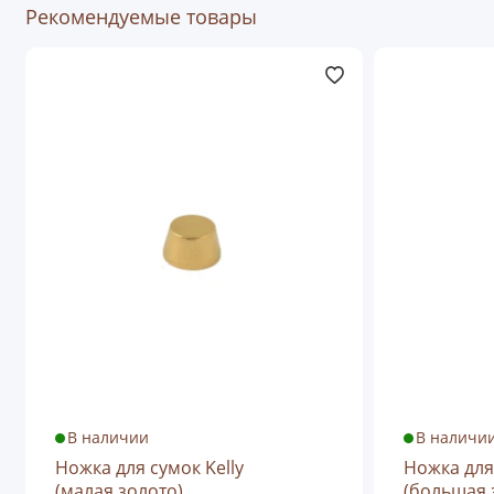
Рекомендуемые товары
В наличии
В наличи
Ножка для сумок Kelly
Ножка для 
(малая,золото)
(большая,