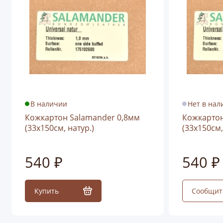
В наличии
Нет в нал
Кожкартон Salamander 0,8мм
Кожкартон
(33х150см, натур.)
(33х150см,
540 ₽
540 ₽
Купить
Сообщит