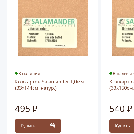
В наличии
В наличи
Кожкартон Salamander 1,0мм
Кожкартон
(33х144см, натур.)
(33х150см,
495 ₽
540 ₽
Купить
Купить