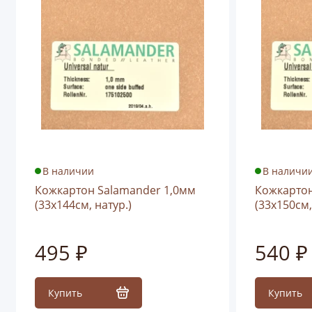
В наличии
В наличи
Кожкартон Salamander 1,0мм
Кожкартон
(33х144см, натур.)
(33х150см,
495 ₽
540 ₽
Купить
Купить