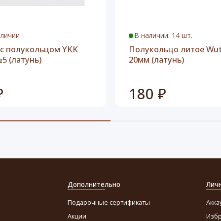
аличии
В наличии: 14 шт.
 с полукольцом YKK
Полукольцо литое Wut
№5 (латунь)
20мм (латунь)
₽
180 ₽
Дополнительно
Лич
Подарочные сертификаты
Акка
Акции
Изб