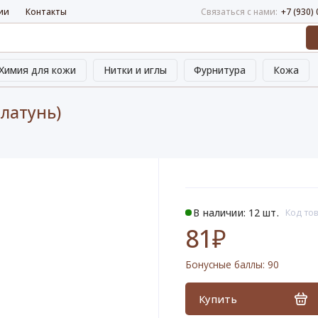
ии
Контакты
Связаться с нами:
+7 (930)
Химия для кожи
Нитки и иглы
Фурнитура
Кожа
.латунь)
В наличии: 12 шт.
Код тов
81₽
Бонусные баллы:
90
Купить