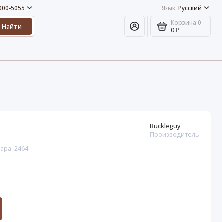
 000-5055
Язык
Русский
Корзина
0
Найти
0 ₽
Buckleguy
Производитель
ара: 2464