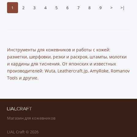
1
2
3
4
5
6
7
8
9
>
>|
Инструменты для кожевников и работы с кожей:
разметки, шерфовки, резки и раскроя, штампы, молотки
и кардины для тиснения. От японских и известных
производителей: Wuta, Leathercraft.jp, AmyRoke, Romanov
Tools и другие.
Магазин для кожевников
LIAL Craft © 2026